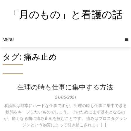
Skip
to
「月のもの」と看護の話
content
MENU
タグ:
痛み止め
生理の時も仕事に集中する方法
21/05/2021
看護師は非常にハードな仕事ですが、生理の時も仕事に集中できる
状態をキープしたいものでしょう。 そのためにまず基本となるの
が、痛くなる前に痛み止めを飲むことです。 痛みはプロスタグラン
ジンという物質によって引き起こされます […]...