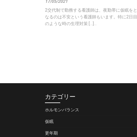
17/05/2021
2交代制で勤務する看護師は、夜勤帯に仮眠をと
なるのは不安という看護師もいます。特に2日目
のような時の生理対策 […]...
カテゴリー
ホルモンバランス
仮眠
更年期