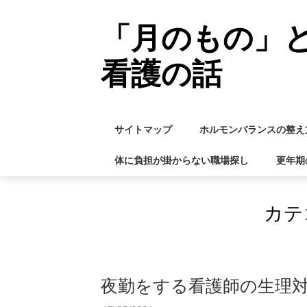
Skip
to
「月のもの」
content
看護の話
サイトマップ
ホルモンバランスの整え
体に負担が掛からない職場探し
更年期
カテ
夜勤をする看護師の生理