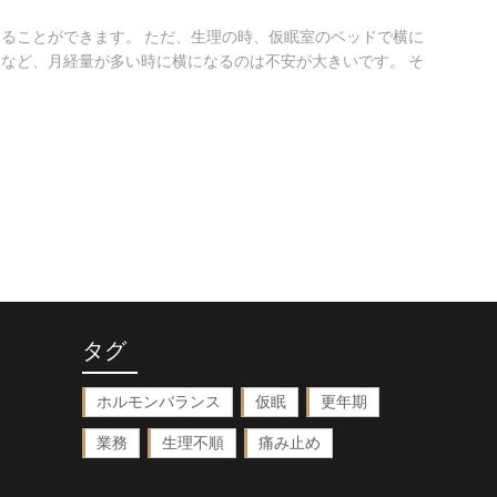
ることができます。 ただ、生理の時、仮眠室のベッドで横に
など、月経量が多い時に横になるのは不安が大きいです。 そ
タグ
ホルモンバランス
仮眠
更年期
業務
生理不順
痛み止め